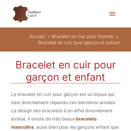
Menu
princi
Accueil
Bracelet en cuir pour homme
Bracelet en cuir pour garçon et enfant
Bracelet en cuir pour
garçon et enfant
Le bracelet en cuir pour garçon est un bijoux qui
s’est énormément répandu ces dernières années.
Le design des bracelets à en effet énormément
évolué. Il existe de très beaux
bracelets
masculins
, aussi bien pour les garçons enfant que