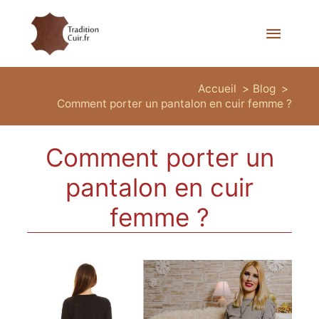
Menu
princi
Accueil
Blog
Comment porter un pantalon en cuir femme ?
Comment porter un
pantalon en cuir
femme ?