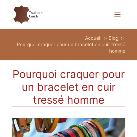
Menu
princi
Accueil
Blog
Pourquoi craquer pour un bracelet en cuir tressé
homme
Pourquoi craquer pour
un bracelet en cuir
tressé homme