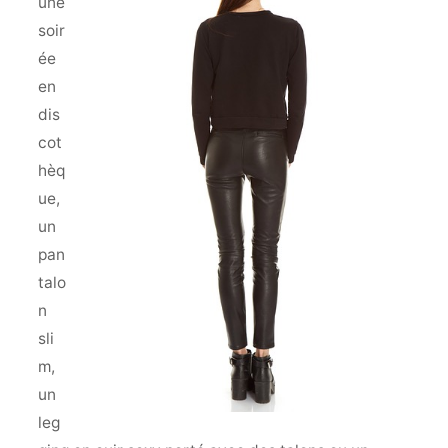
une
soir
ée
en
dis
cot
hèq
ue,
un
pan
talo
n
sli
m,
un
leg