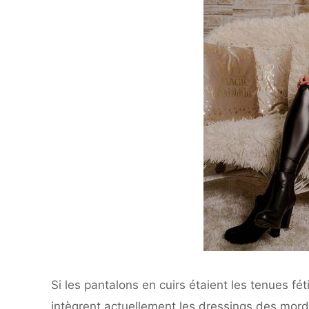
Si les pantalons en cuirs étaient les tenues fé
intègrent actuellement les dressings des mordus