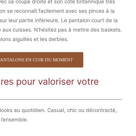
c sa coupe droite et son côté britannique très
n se reconnaît facilement avec ses pinces à la
ur leur partie inférieure. Le pantalon court de la
e aux cuisses. N’hésitez pas à mettre des baskets.
ons aiguilles et les derbies.
 PANTALONS EN CUIR DU MOMENT
es pour valoriser votre
looks au quotidien. Casual, chic ou décontracté,
r l’ensemble.